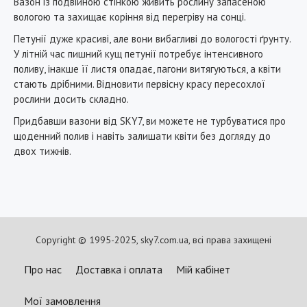
Вазон із подвійною стінкою живить рослину запасеною
вологою та захищає коріння від перегріву на сонці.
Петунії дуже красиві, але вони вибагливі до вологості ґрунту.
У літній час пишний кущ петунії потребує інтенсивного
поливу, інакше її листя опадає, пагони витягуються, а квіти
стають дрібними. Відновити первісну красу пересохлої
рослини досить складно.
Придбавши вазони від SKY7, ви можете не турбуватися про
щоденний полив і навіть залишати квіти без догляду до
двох тижнів.
Copyright © 1995-2025, sky7.com.ua, всі права захищені
Про нас
Доставка і оплата
Мій кабінет
Мої замовлення